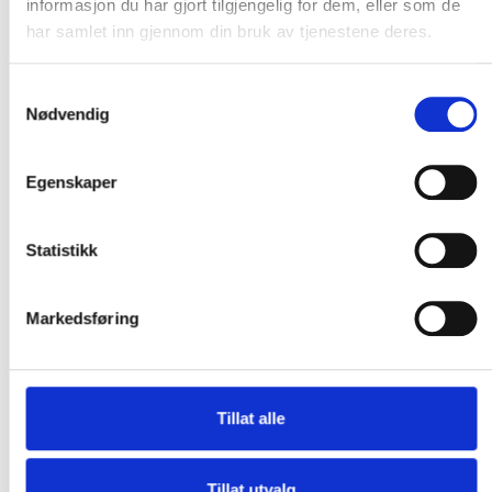
informasjon du har gjort tilgjengelig for dem, eller som de
har samlet inn gjennom din bruk av tjenestene deres.
Samtykkevalg
Nødvendig
Egenskaper
Statistikk
Markedsføring
Tjenester
Referanser
Om oss
Nybygg
Nybygg
Våre verdier
Renovering
Renovering
Tindegruppen
Tillat alle
Tilbygg
Tilbygg
Sertifiseringer
Aktuelt
Tillat utvalg